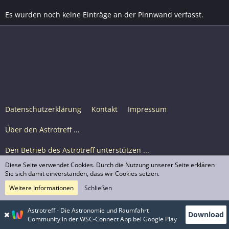
Es wurden noch keine Einträge an der Pinnwand verfasst.
Datenschutzerklärung
Kontakt
Impressum
Über den Astrotreff ...
Den Betrieb des Astrotreff unterstützen ...
Diese Seite verwendet Cookies. Durch die Nutzung unserer Seite erklären
Nutzungsbedingungen
Sie sich damit einverstanden, dass wir Cookies setzen.
Weitere Informationen
Schließen
Astrotreff Portal M2
© Astrotreff 2001-2026, lizenziert unter CC BY-SA,
Astrotreff - Die Astronomie und Raumfahrt
Download
sofern für einzelne Inhalte nicht anders angegeben
Community in der WSC-Connect App bei Google Play