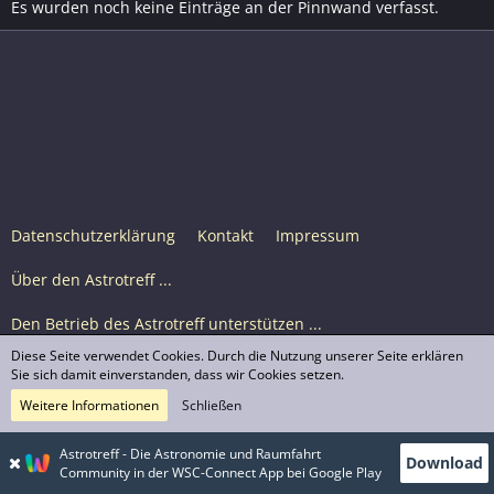
Es wurden noch keine Einträge an der Pinnwand verfasst.
Datenschutzerklärung
Kontakt
Impressum
Über den Astrotreff ...
Den Betrieb des Astrotreff unterstützen ...
Diese Seite verwendet Cookies. Durch die Nutzung unserer Seite erklären
Nutzungsbedingungen
Sie sich damit einverstanden, dass wir Cookies setzen.
Weitere Informationen
Schließen
Astrotreff Portal M2
© Astrotreff 2001-2026, lizenziert unter CC BY-SA,
Astrotreff - Die Astronomie und Raumfahrt
Download
sofern für einzelne Inhalte nicht anders angegeben
Community in der WSC-Connect App bei Google Play