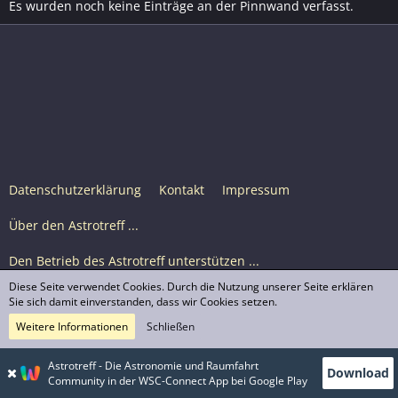
Es wurden noch keine Einträge an der Pinnwand verfasst.
Datenschutzerklärung
Kontakt
Impressum
Über den Astrotreff ...
Den Betrieb des Astrotreff unterstützen ...
Diese Seite verwendet Cookies. Durch die Nutzung unserer Seite erklären
Nutzungsbedingungen
Sie sich damit einverstanden, dass wir Cookies setzen.
Weitere Informationen
Schließen
Astrotreff Portal M2
© Astrotreff 2001-2026, lizenziert unter CC BY-SA,
Astrotreff - Die Astronomie und Raumfahrt
Download
sofern für einzelne Inhalte nicht anders angegeben
Community in der WSC-Connect App bei Google Play