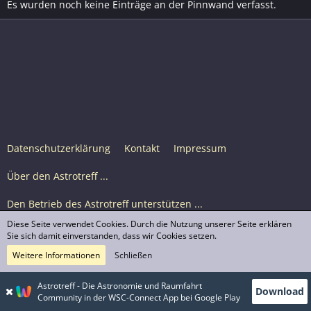
Es wurden noch keine Einträge an der Pinnwand verfasst.
Datenschutzerklärung
Kontakt
Impressum
Über den Astrotreff ...
Den Betrieb des Astrotreff unterstützen ...
Diese Seite verwendet Cookies. Durch die Nutzung unserer Seite erklären
Nutzungsbedingungen
Sie sich damit einverstanden, dass wir Cookies setzen.
Weitere Informationen
Schließen
Astrotreff Portal M2
© Astrotreff 2001-2026, lizenziert unter CC BY-SA,
Astrotreff - Die Astronomie und Raumfahrt
Download
sofern für einzelne Inhalte nicht anders angegeben
Community in der WSC-Connect App bei Google Play