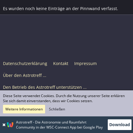
Es wurden noch keine Einträge an der Pinnwand verfasst.
Datenschutzerklärung
Kontakt
Impressum
Über den Astrotreff ...
Den Betrieb des Astrotreff unterstützen ...
Diese Seite verwendet Cookies. Durch die Nutzung unserer Seite erklären
Nutzungsbedingungen
Sie sich damit einverstanden, dass wir Cookies setzen.
Weitere Informationen
Schließen
Astrotreff Portal M2
© Astrotreff 2001-2026, lizenziert unter CC BY-SA,
Astrotreff - Die Astronomie und Raumfahrt
Download
sofern für einzelne Inhalte nicht anders angegeben
Community in der WSC-Connect App bei Google Play