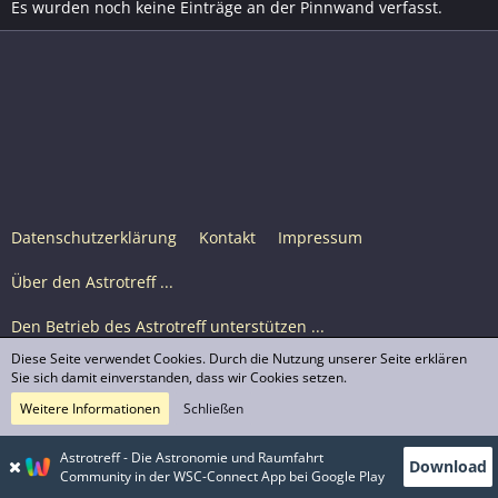
Es wurden noch keine Einträge an der Pinnwand verfasst.
Datenschutzerklärung
Kontakt
Impressum
Über den Astrotreff ...
Den Betrieb des Astrotreff unterstützen ...
Diese Seite verwendet Cookies. Durch die Nutzung unserer Seite erklären
Nutzungsbedingungen
Sie sich damit einverstanden, dass wir Cookies setzen.
Weitere Informationen
Schließen
Astrotreff Portal M2
© Astrotreff 2001-2026, lizenziert unter CC BY-SA,
Astrotreff - Die Astronomie und Raumfahrt
Download
sofern für einzelne Inhalte nicht anders angegeben
Community in der WSC-Connect App bei Google Play