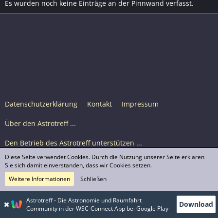
Es wurden noch keine Einträge an der Pinnwand verfasst.
Datenschutzerklärung
Kontakt
Impressum
Über den Astrotreff ...
Den Betrieb des Astrotreff unterstützen ...
Diese Seite verwendet Cookies. Durch die Nutzung unserer Seite erklären
Nutzungsbedingungen
Sie sich damit einverstanden, dass wir Cookies setzen.
Weitere Informationen
Schließen
Astrotreff Portal M2
© Astrotreff 2001-2026, lizenziert unter CC BY-SA,
Astrotreff - Die Astronomie und Raumfahrt
Download
sofern für einzelne Inhalte nicht anders angegeben
Community in der WSC-Connect App bei Google Play