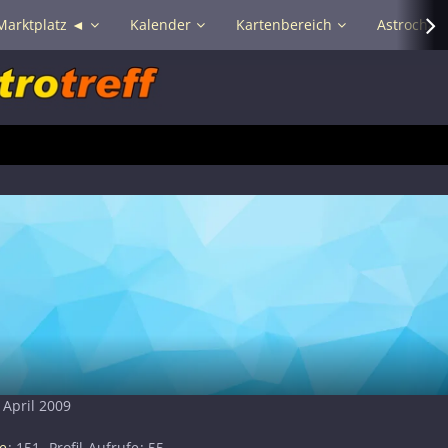
Marktplatz ◄
Kalender
Kartenbereich
Astrochat 
. April 2009
e
151
Profil-Aufrufe
55