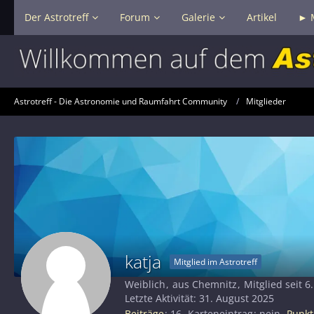
Der Astrotreff
Forum
Galerie
Artikel
► 
Astrotreff - Die Astronomie und Raumfahrt Community
Mitglieder
katja
Mitglied im Astrotreff
Weiblich
aus Chemnitz
Mitglied seit 6
Letzte Aktivität:
31. August 2025
Beiträge
16
Karteneintrag
nein
Punkt