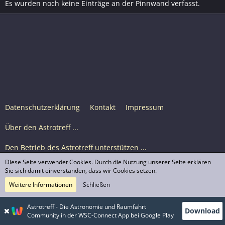
Es wurden noch keine Einträge an der Pinnwand verfasst.
Datenschutzerklärung
Kontakt
Impressum
Über den Astrotreff ...
Den Betrieb des Astrotreff unterstützen ...
Diese Seite verwendet Cookies. Durch die Nutzung unserer Seite erklären
Nutzungsbedingungen
Sie sich damit einverstanden, dass wir Cookies setzen.
Weitere Informationen
Schließen
Astrotreff Portal M2
© Astrotreff 2001-2026, lizenziert unter CC BY-SA,
Astrotreff - Die Astronomie und Raumfahrt
Download
sofern für einzelne Inhalte nicht anders angegeben
Community in der WSC-Connect App bei Google Play