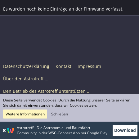
Es wurden noch keine Einträge an der Pinnwand verfasst.
Datenschutzerklärung
Kontakt
Impressum
Über den Astrotreff ...
Den Betrieb des Astrotreff unterstützen ...
Diese Seite verwendet Cookies. Durch die Nutzung unserer Seite erklären
Nutzungsbedingungen
Sie sich damit einverstanden, dass wir Cookies setzen.
Weitere Informationen
Schließen
Astrotreff Portal M2
© Astrotreff 2001-2026, lizenziert unter CC BY-SA,
Astrotreff - Die Astronomie und Raumfahrt
Download
sofern für einzelne Inhalte nicht anders angegeben
Community in der WSC-Connect App bei Google Play