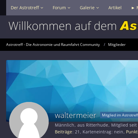
Der Astrotreff
Forum
Galerie
Artikel
► 
Astrotreff - Die Astronomie und Raumfahrt Community
Mitglieder
waltermeier
Mitglied im Astrotref
Männlich
aus Ritterhude
Mitglied seit
Beiträge
21
Karteneintrag
nein
Punkt