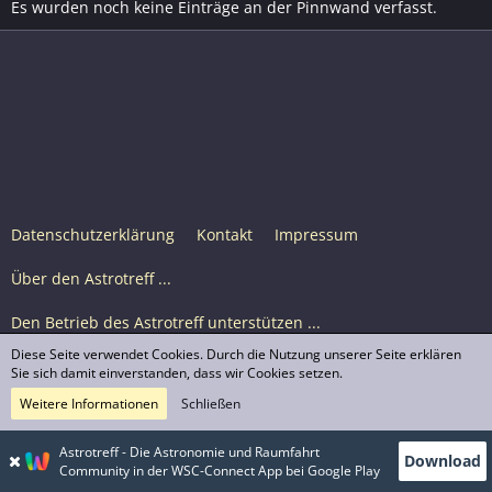
Es wurden noch keine Einträge an der Pinnwand verfasst.
Datenschutzerklärung
Kontakt
Impressum
Über den Astrotreff ...
Den Betrieb des Astrotreff unterstützen ...
Diese Seite verwendet Cookies. Durch die Nutzung unserer Seite erklären
Nutzungsbedingungen
Sie sich damit einverstanden, dass wir Cookies setzen.
Weitere Informationen
Schließen
Astrotreff Portal M2
© Astrotreff 2001-2026, lizenziert unter CC BY-SA,
Astrotreff - Die Astronomie und Raumfahrt
Download
sofern für einzelne Inhalte nicht anders angegeben
Community in der WSC-Connect App bei Google Play