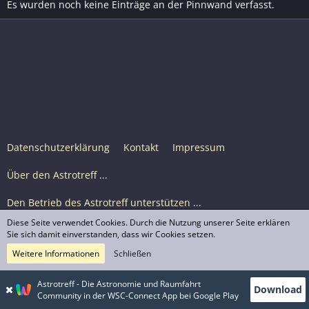
Es wurden noch keine Einträge an der Pinnwand verfasst.
Datenschutzerklärung
Kontakt
Impressum
Über den Astrotreff ...
Den Betrieb des Astrotreff unterstützen ...
Diese Seite verwendet Cookies. Durch die Nutzung unserer Seite erklären
Nutzungsbedingungen
Sie sich damit einverstanden, dass wir Cookies setzen.
Weitere Informationen
Schließen
Astrotreff Portal M2
© Astrotreff 2001-2026, lizenziert unter CC BY-SA,
Astrotreff - Die Astronomie und Raumfahrt
Download
sofern für einzelne Inhalte nicht anders angegeben
Community in der WSC-Connect App bei Google Play