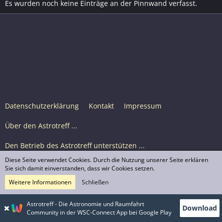
Es wurden noch keine Einträge an der Pinnwand verfasst.
Datenschutzerklärung
Kontakt
Impressum
Über den Astrotreff ...
Den Betrieb des Astrotreff unterstützen ...
Diese Seite verwendet Cookies. Durch die Nutzung unserer Seite erklären
Nutzungsbedingungen
Sie sich damit einverstanden, dass wir Cookies setzen.
Weitere Informationen
Schließen
Astrotreff Portal M2
© Astrotreff 2001-2026, lizenziert unter CC BY-SA,
Astrotreff - Die Astronomie und Raumfahrt
Download
sofern für einzelne Inhalte nicht anders angegeben
Community in der WSC-Connect App bei Google Play