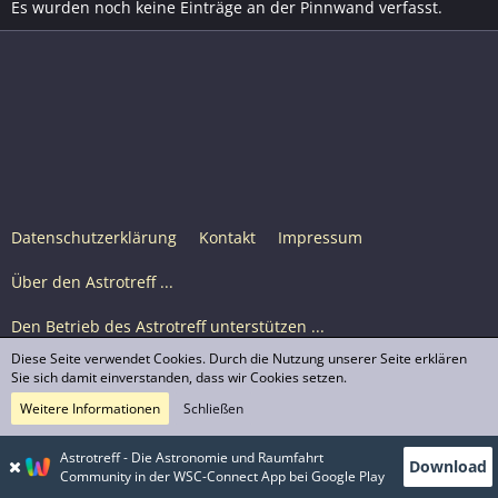
Es wurden noch keine Einträge an der Pinnwand verfasst.
Datenschutzerklärung
Kontakt
Impressum
Über den Astrotreff ...
Den Betrieb des Astrotreff unterstützen ...
Diese Seite verwendet Cookies. Durch die Nutzung unserer Seite erklären
Nutzungsbedingungen
Sie sich damit einverstanden, dass wir Cookies setzen.
Weitere Informationen
Schließen
Astrotreff Portal M2
© Astrotreff 2001-2026, lizenziert unter CC BY-SA,
Astrotreff - Die Astronomie und Raumfahrt
Download
sofern für einzelne Inhalte nicht anders angegeben
Community in der WSC-Connect App bei Google Play