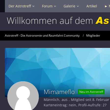
Der Astrotreff
Forum
Galerie
Artikel
► 
Astrotreff - Die Astronomie und Raumfahrt Community
Mitglieder
Mimameflo
Neu im Astrotreff
Männlich
aus
Mitglied seit 8. Februar
Karteneintrag
nein
Profil-Aufrufe
27