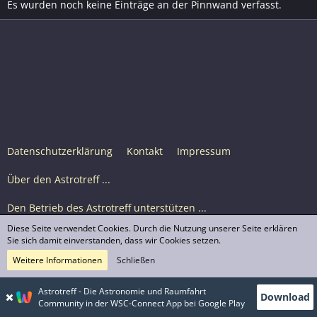
Es wurden noch keine Einträge an der Pinnwand verfasst.
Datenschutzerklärung
Kontakt
Impressum
Über den Astrotreff ...
Den Betrieb des Astrotreff unterstützen ...
Diese Seite verwendet Cookies. Durch die Nutzung unserer Seite erklären
Nutzungsbedingungen
Sie sich damit einverstanden, dass wir Cookies setzen.
Weitere Informationen
Schließen
Astrotreff Portal M2
© Astrotreff 2001-2026, lizenziert unter CC BY-SA,
Astrotreff - Die Astronomie und Raumfahrt
Download
sofern für einzelne Inhalte nicht anders angegeben
Community in der WSC-Connect App bei Google Play