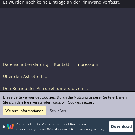
Es wurden noch keine Einträge an der Pinnwand verfasst.
Datenschutzerklärung
Kontakt
Impressum
Über den Astrotreff ...
Den Betrieb des Astrotreff unterstützen ...
Diese Seite verwendet Cookies. Durch die Nutzung unserer Seite erklären
Nutzungsbedingungen
Sie sich damit einverstanden, dass wir Cookies setzen.
Weitere Informationen
Schließen
Astrotreff Portal M2
© Astrotreff 2001-2026, lizenziert unter CC BY-SA,
Astrotreff - Die Astronomie und Raumfahrt
Download
sofern für einzelne Inhalte nicht anders angegeben
Community in der WSC-Connect App bei Google Play