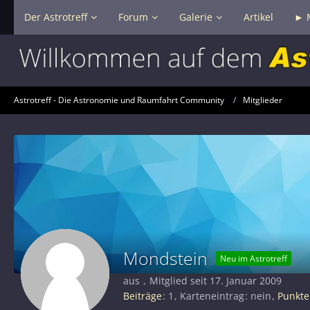
Der Astrotreff
Forum
Galerie
Artikel
► 
Astrotreff - Die Astronomie und Raumfahrt Community
Mitglieder
Mondstein
Neu im Astrotreff
aus
Mitglied seit 17. Januar 2009
Beiträge
1
Karteneintrag
nein
Punkte