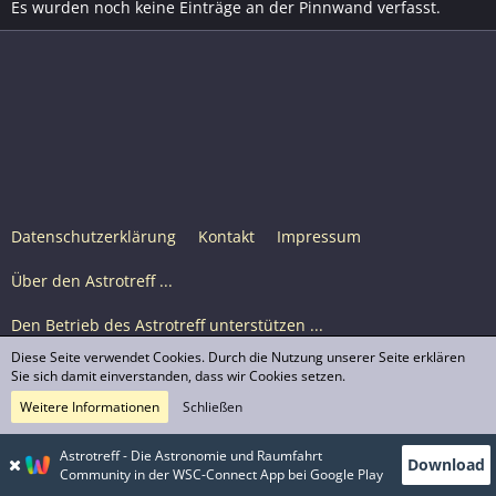
Es wurden noch keine Einträge an der Pinnwand verfasst.
Datenschutzerklärung
Kontakt
Impressum
Über den Astrotreff ...
Den Betrieb des Astrotreff unterstützen ...
Diese Seite verwendet Cookies. Durch die Nutzung unserer Seite erklären
Nutzungsbedingungen
Sie sich damit einverstanden, dass wir Cookies setzen.
Weitere Informationen
Schließen
Astrotreff Portal M2
© Astrotreff 2001-2026, lizenziert unter CC BY-SA,
Astrotreff - Die Astronomie und Raumfahrt
Download
sofern für einzelne Inhalte nicht anders angegeben
Community in der WSC-Connect App bei Google Play