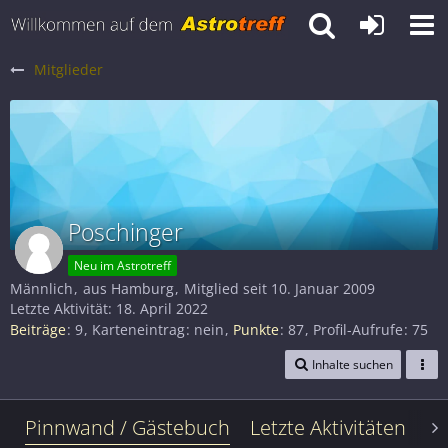
Mitglieder
Poschinger
Neu im Astrotreff
Männlich
aus Hamburg
Mitglied seit 10. Januar 2009
Letzte Aktivität:
18. April 2022
Beiträge
9
Karteneintrag
nein
Punkte
87
Profil-Aufrufe
75
Inhalte suchen
Pinnwand / Gästebuch
Letzte Aktivitäten
Le