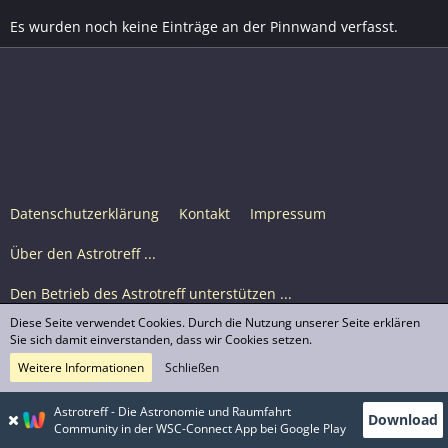
Es wurden noch keine Einträge an der Pinnwand verfasst.
Datenschutzerklärung
Kontakt
Impressum
Über den Astrotreff ...
Den Betrieb des Astrotreff unterstützen ...
Diese Seite verwendet Cookies. Durch die Nutzung unserer Seite erklären
Nutzungsbedingungen
Sie sich damit einverstanden, dass wir Cookies setzen.
Weitere Informationen
Schließen
Astrotreff Portal M2
© Astrotreff 2001-2026, lizenziert unter CC BY-SA,
Astrotreff - Die Astronomie und Raumfahrt
Download
sofern für einzelne Inhalte nicht anders angegeben
Community in der WSC-Connect App bei Google Play