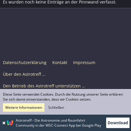
Es wurden noch keine Einträge an der Pinnwand verfasst.
Datenschutzerklärung
Kontakt
Impressum
Über den Astrotreff ...
Den Betrieb des Astrotreff unterstützen ...
Diese Seite verwendet Cookies. Durch die Nutzung unserer Seite erklären
Nutzungsbedingungen
Sie sich damit einverstanden, dass wir Cookies setzen.
Weitere Informationen
Schließen
Astrotreff Portal M2
© Astrotreff 2001-2026, lizenziert unter CC BY-SA,
Astrotreff - Die Astronomie und Raumfahrt
Download
sofern für einzelne Inhalte nicht anders angegeben
Community in der WSC-Connect App bei Google Play