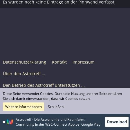
Es wurden noch keine Einträge an der Pinnwand verfasst.
Datenschutzerklärung
Kontakt
Impressum
Über den Astrotreff ...
Den Betrieb des Astrotreff unterstützen ...
Diese Seite verwendet Cookies. Durch die Nutzung unserer Seite erklären
Nutzungsbedingungen
Sie sich damit einverstanden, dass wir Cookies setzen.
Weitere Informationen
Schließen
Astrotreff Portal M2
© Astrotreff 2001-2026, lizenziert unter CC BY-SA,
Astrotreff - Die Astronomie und Raumfahrt
Download
sofern für einzelne Inhalte nicht anders angegeben
Community in der WSC-Connect App bei Google Play