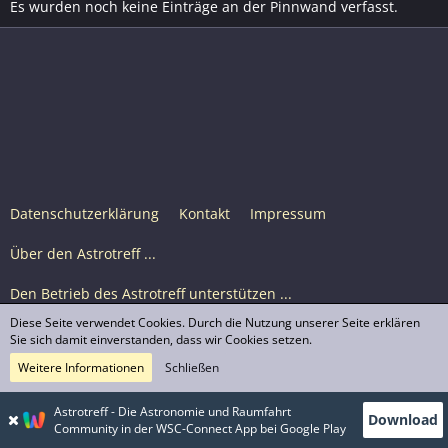
Es wurden noch keine Einträge an der Pinnwand verfasst.
Datenschutzerklärung
Kontakt
Impressum
Über den Astrotreff ...
Den Betrieb des Astrotreff unterstützen ...
Diese Seite verwendet Cookies. Durch die Nutzung unserer Seite erklären
Nutzungsbedingungen
Sie sich damit einverstanden, dass wir Cookies setzen.
Weitere Informationen
Schließen
Astrotreff Portal M2
© Astrotreff 2001-2026, lizenziert unter CC BY-SA,
Astrotreff - Die Astronomie und Raumfahrt
Download
sofern für einzelne Inhalte nicht anders angegeben
Community in der WSC-Connect App bei Google Play