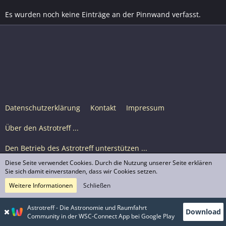
Es wurden noch keine Einträge an der Pinnwand verfasst.
Datenschutzerklärung
Kontakt
Impressum
Über den Astrotreff ...
Den Betrieb des Astrotreff unterstützen ...
Diese Seite verwendet Cookies. Durch die Nutzung unserer Seite erklären
Nutzungsbedingungen
Sie sich damit einverstanden, dass wir Cookies setzen.
Weitere Informationen
Schließen
Astrotreff Portal M2
© Astrotreff 2001-2026, lizenziert unter CC BY-SA,
Astrotreff - Die Astronomie und Raumfahrt
Download
sofern für einzelne Inhalte nicht anders angegeben
Community in der WSC-Connect App bei Google Play