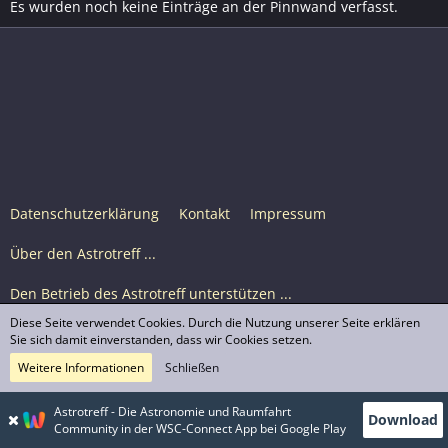
Es wurden noch keine Einträge an der Pinnwand verfasst.
Datenschutzerklärung
Kontakt
Impressum
Über den Astrotreff ...
Den Betrieb des Astrotreff unterstützen ...
Diese Seite verwendet Cookies. Durch die Nutzung unserer Seite erklären
Nutzungsbedingungen
Sie sich damit einverstanden, dass wir Cookies setzen.
Weitere Informationen
Schließen
Astrotreff Portal M2
© Astrotreff 2001-2026, lizenziert unter CC BY-SA,
Astrotreff - Die Astronomie und Raumfahrt
Download
sofern für einzelne Inhalte nicht anders angegeben
Community in der WSC-Connect App bei Google Play