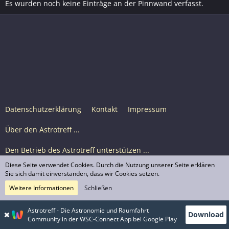
Es wurden noch keine Einträge an der Pinnwand verfasst.
Datenschutzerklärung
Kontakt
Impressum
Über den Astrotreff ...
Den Betrieb des Astrotreff unterstützen ...
Diese Seite verwendet Cookies. Durch die Nutzung unserer Seite erklären
Nutzungsbedingungen
Sie sich damit einverstanden, dass wir Cookies setzen.
Weitere Informationen
Schließen
Astrotreff Portal M2
© Astrotreff 2001-2026, lizenziert unter CC BY-SA,
Astrotreff - Die Astronomie und Raumfahrt
Download
sofern für einzelne Inhalte nicht anders angegeben
Community in der WSC-Connect App bei Google Play