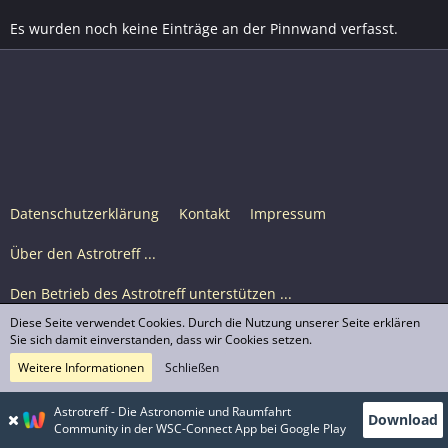
Es wurden noch keine Einträge an der Pinnwand verfasst.
Datenschutzerklärung
Kontakt
Impressum
Über den Astrotreff ...
Den Betrieb des Astrotreff unterstützen ...
Diese Seite verwendet Cookies. Durch die Nutzung unserer Seite erklären
Nutzungsbedingungen
Sie sich damit einverstanden, dass wir Cookies setzen.
Weitere Informationen
Schließen
Astrotreff Portal M2
© Astrotreff 2001-2026, lizenziert unter CC BY-SA,
Astrotreff - Die Astronomie und Raumfahrt
Download
sofern für einzelne Inhalte nicht anders angegeben
Community in der WSC-Connect App bei Google Play