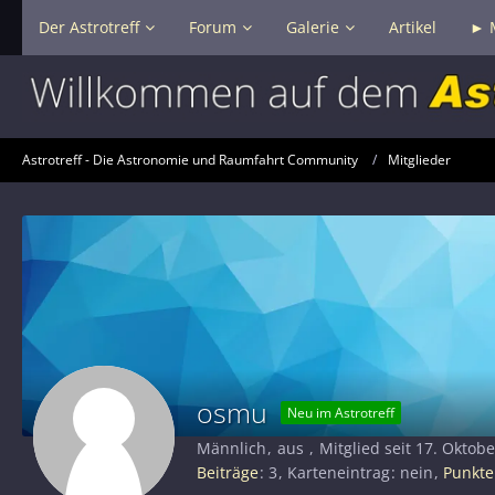
Der Astrotreff
Forum
Galerie
Artikel
► 
Astrotreff - Die Astronomie und Raumfahrt Community
Mitglieder
osmu
Neu im Astrotreff
Männlich
aus
Mitglied seit 17. Oktob
Beiträge
3
Karteneintrag
nein
Punkte