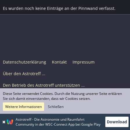
Es wurden noch keine Einträge an der Pinnwand verfasst.
Datenschutzerklärung
Kontakt
Impressum
Über den Astrotreff ...
Den Betrieb des Astrotreff unterstützen ...
Diese Seite verwendet Cookies. Durch die Nutzung unserer Seite erklären
Nutzungsbedingungen
Sie sich damit einverstanden, dass wir Cookies setzen.
Weitere Informationen
Schließen
Astrotreff Portal M2
© Astrotreff 2001-2026, lizenziert unter CC BY-SA,
Astrotreff - Die Astronomie und Raumfahrt
Download
sofern für einzelne Inhalte nicht anders angegeben
Community in der WSC-Connect App bei Google Play