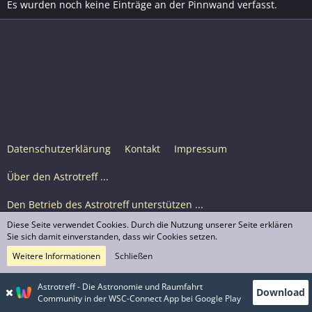
Es wurden noch keine Einträge an der Pinnwand verfasst.
Datenschutzerklärung
Kontakt
Impressum
Über den Astrotreff ...
Den Betrieb des Astrotreff unterstützen ...
Diese Seite verwendet Cookies. Durch die Nutzung unserer Seite erklären
Nutzungsbedingungen
Sie sich damit einverstanden, dass wir Cookies setzen.
Weitere Informationen
Schließen
Astrotreff Portal M2
© Astrotreff 2001-2026, lizenziert unter CC BY-SA,
Astrotreff - Die Astronomie und Raumfahrt
Download
sofern für einzelne Inhalte nicht anders angegeben
Community in der WSC-Connect App bei Google Play