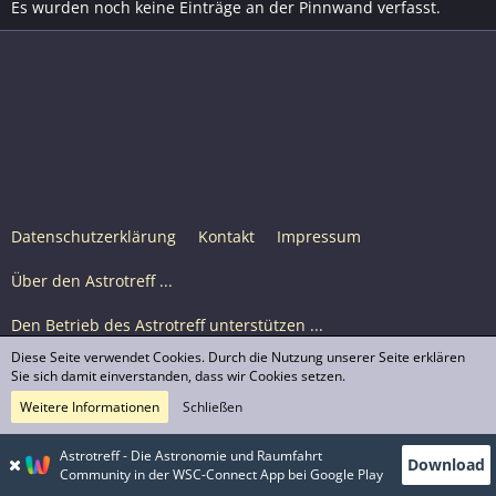
Es wurden noch keine Einträge an der Pinnwand verfasst.
Datenschutzerklärung
Kontakt
Impressum
Über den Astrotreff ...
Den Betrieb des Astrotreff unterstützen ...
Diese Seite verwendet Cookies. Durch die Nutzung unserer Seite erklären
Nutzungsbedingungen
Sie sich damit einverstanden, dass wir Cookies setzen.
Weitere Informationen
Schließen
Astrotreff Portal M2
© Astrotreff 2001-2026, lizenziert unter CC BY-SA,
Astrotreff - Die Astronomie und Raumfahrt
Download
sofern für einzelne Inhalte nicht anders angegeben
Community in der WSC-Connect App bei Google Play