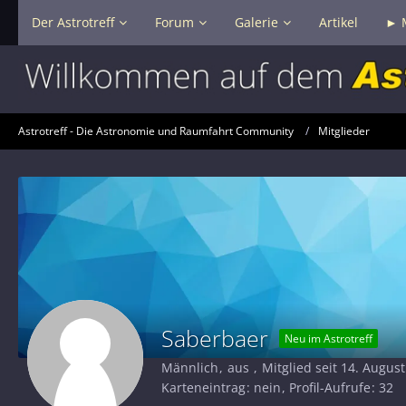
Der Astrotreff
Forum
Galerie
Artikel
► 
Astrotreff - Die Astronomie und Raumfahrt Community
Mitglieder
Saberbaer
Neu im Astrotreff
Männlich
aus
Mitglied seit 14. Augus
Karteneintrag
nein
Profil-Aufrufe
32