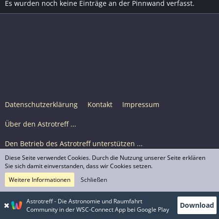
Es wurden noch keine Einträge an der Pinnwand verfasst.
Datenschutzerklärung
Kontakt
Impressum
Über den Astrotreff ...
Den Betrieb des Astrotreff unterstützen ...
Diese Seite verwendet Cookies. Durch die Nutzung unserer Seite erklären
Nutzungsbedingungen
Sie sich damit einverstanden, dass wir Cookies setzen.
Weitere Informationen
Schließen
Astrotreff Portal M2
© Astrotreff 2001-2026, lizenziert unter CC BY-SA,
Astrotreff - Die Astronomie und Raumfahrt
Download
sofern für einzelne Inhalte nicht anders angegeben
Community in der WSC-Connect App bei Google Play