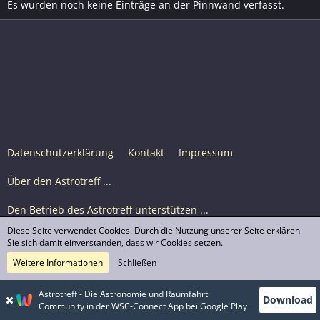
Es wurden noch keine Einträge an der Pinnwand verfasst.
Datenschutzerklärung
Kontakt
Impressum
Über den Astrotreff ...
Den Betrieb des Astrotreff unterstützen ...
Diese Seite verwendet Cookies. Durch die Nutzung unserer Seite erklären
Nutzungsbedingungen
Sie sich damit einverstanden, dass wir Cookies setzen.
Weitere Informationen
Schließen
Astrotreff Portal M2
© Astrotreff 2001-2026, lizenziert unter CC BY-SA,
Astrotreff - Die Astronomie und Raumfahrt
Download
sofern für einzelne Inhalte nicht anders angegeben
Community in der WSC-Connect App bei Google Play