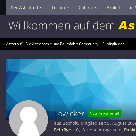
Der Astrotreff
Forum
Galerie
Artikel
► 
Astrotreff - Die Astronomie und Raumfahrt Community
Mitglieder
Lowicker
Neu im Astrotreff
aus Bocholt
Mitglied seit 5. August 200
Beiträge
10
Karteneintrag
nein
Punkt