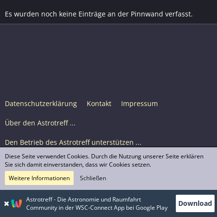
Es wurden noch keine Einträge an der Pinnwand verfasst.
Datenschutzerklärung
Kontakt
Impressum
Über den Astrotreff ...
Den Betrieb des Astrotreff unterstützen ...
Diese Seite verwendet Cookies. Durch die Nutzung unserer Seite erklären
Nutzungsbedingungen
Sie sich damit einverstanden, dass wir Cookies setzen.
Weitere Informationen
Schließen
Astrotreff Portal M2
© Astrotreff 2001-2026, lizenziert unter CC BY-SA,
Astrotreff - Die Astronomie und Raumfahrt
Download
sofern für einzelne Inhalte nicht anders angegeben
Community in der WSC-Connect App bei Google Play