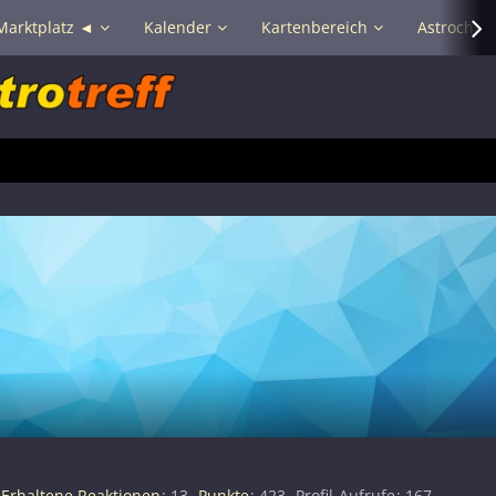
Marktplatz ◄
Kalender
Kartenbereich
Astrochat 
Erhaltene Reaktionen
13
Punkte
423
Profil-Aufrufe
167