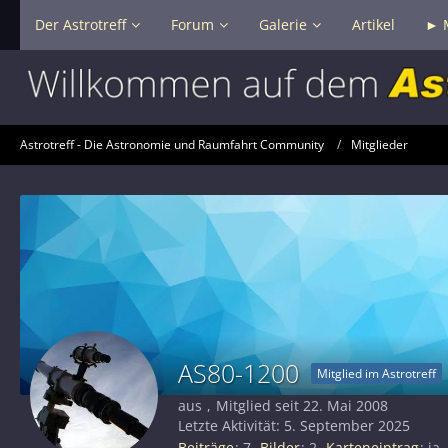
Der Astrotreff
Forum
Galerie
Artikel
► 
Astrotreff - Die Astronomie und Raumfahrt Community
Mitglieder
AS80-1200
Mitglied im Astrotreff
aus
Mitglied seit 22. Mai 2008
Letzte Aktivität:
5. September 2025
Beiträge
7
Bilder
2
Karteneintrag
ja