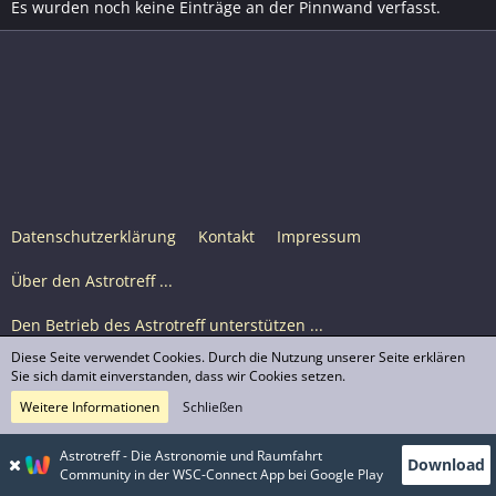
Es wurden noch keine Einträge an der Pinnwand verfasst.
Datenschutzerklärung
Kontakt
Impressum
Über den Astrotreff ...
Den Betrieb des Astrotreff unterstützen ...
Diese Seite verwendet Cookies. Durch die Nutzung unserer Seite erklären
Nutzungsbedingungen
Sie sich damit einverstanden, dass wir Cookies setzen.
Weitere Informationen
Schließen
Astrotreff Portal M2
© Astrotreff 2001-2026, lizenziert unter CC BY-SA,
Astrotreff - Die Astronomie und Raumfahrt
Download
sofern für einzelne Inhalte nicht anders angegeben
Community in der WSC-Connect App bei Google Play