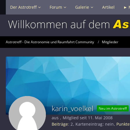
Der Astrotreff
Forum
Galerie
Artikel
► 
Astrotreff - Die Astronomie und Raumfahrt Community
Mitglieder
karin_voelkel
Neu im Astrotreff
aus
Mitglied seit 11. Mai 2008
Beiträge
2
Karteneintrag
nein
Punkte