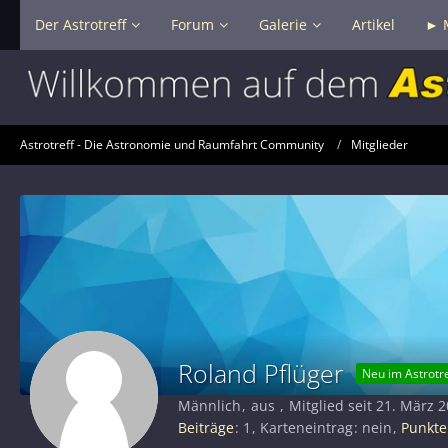
Der Astrotreff
Forum
Galerie
Artikel
► 
Astrotreff - Die Astronomie und Raumfahrt Community
Mitglieder
Roland Pflüger
Neu im Astrotre
Männlich
aus
Mitglied seit 21. März 
Beiträge
1
Karteneintrag
nein
Punkte