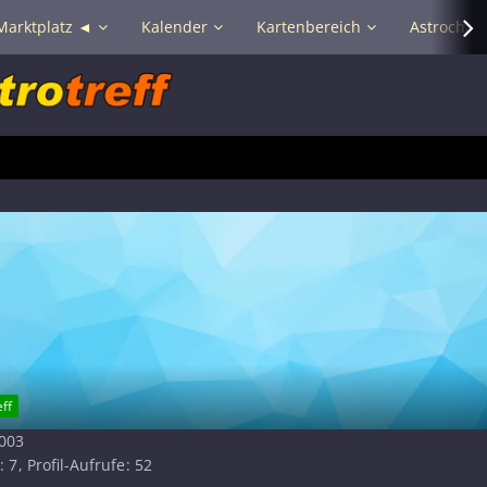
Marktplatz ◄
Kalender
Kartenbereich
Astrochat 
ff
2003
7
Profil-Aufrufe
52