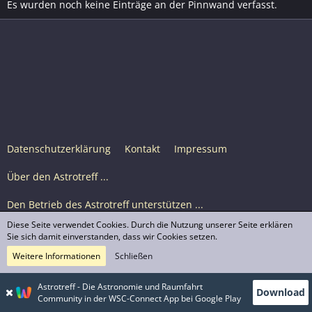
Es wurden noch keine Einträge an der Pinnwand verfasst.
Datenschutzerklärung
Kontakt
Impressum
Über den Astrotreff ...
Den Betrieb des Astrotreff unterstützen ...
Diese Seite verwendet Cookies. Durch die Nutzung unserer Seite erklären
Nutzungsbedingungen
Sie sich damit einverstanden, dass wir Cookies setzen.
Weitere Informationen
Schließen
Astrotreff Portal M2
© Astrotreff 2001-2026, lizenziert unter CC BY-SA,
Astrotreff - Die Astronomie und Raumfahrt
Download
sofern für einzelne Inhalte nicht anders angegeben
Community in der WSC-Connect App bei Google Play