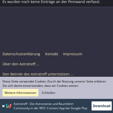
Es wurden noch keine Einträge an der Pinnwand verfasst.
Datenschutzerklärung
Kontakt
Impressum
Über den Astrotreff ...
Den Betrieb des Astrotreff unterstützen ...
Diese Seite verwendet Cookies. Durch die Nutzung unserer Seite erklären
Nutzungsbedingungen
Sie sich damit einverstanden, dass wir Cookies setzen.
Weitere Informationen
Schließen
Astrotreff Portal M2
© Astrotreff 2001-2026, lizenziert unter CC BY-SA,
Astrotreff - Die Astronomie und Raumfahrt
Download
sofern für einzelne Inhalte nicht anders angegeben
Community in der WSC-Connect App bei Google Play