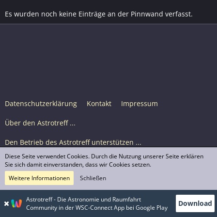
Es wurden noch keine Einträge an der Pinnwand verfasst.
Datenschutzerklärung
Kontakt
Impressum
Über den Astrotreff ...
Den Betrieb des Astrotreff unterstützen ...
Diese Seite verwendet Cookies. Durch die Nutzung unserer Seite erklären
Nutzungsbedingungen
Sie sich damit einverstanden, dass wir Cookies setzen.
Weitere Informationen
Schließen
Astrotreff Portal M2
© Astrotreff 2001-2026, lizenziert unter CC BY-SA,
Astrotreff - Die Astronomie und Raumfahrt
Download
sofern für einzelne Inhalte nicht anders angegeben
Community in der WSC-Connect App bei Google Play