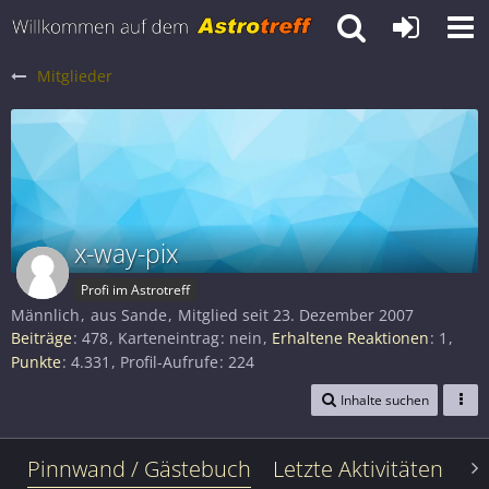
Mitglieder
x-way-pix
Profi im Astrotreff
Männlich
aus Sande
Mitglied seit 23. Dezember 2007
Beiträge
478
Karteneintrag
nein
Erhaltene Reaktionen
1
Punkte
4.331
Profil-Aufrufe
224
Inhalte suchen
Pinnwand / Gästebuch
Letzte Aktivitäten
Le