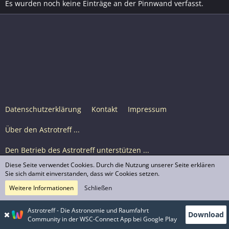
Es wurden noch keine Einträge an der Pinnwand verfasst.
Datenschutzerklärung
Kontakt
Impressum
Über den Astrotreff ...
Den Betrieb des Astrotreff unterstützen ...
Diese Seite verwendet Cookies. Durch die Nutzung unserer Seite erklären
Nutzungsbedingungen
Sie sich damit einverstanden, dass wir Cookies setzen.
Weitere Informationen
Schließen
Astrotreff Portal M2
© Astrotreff 2001-2026, lizenziert unter CC BY-SA,
Astrotreff - Die Astronomie und Raumfahrt
Download
sofern für einzelne Inhalte nicht anders angegeben
Community in der WSC-Connect App bei Google Play