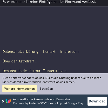
Es wurden noch keine Einträge an der Pinnwand verfasst.
Datenschutzerklärung
Kontakt
Impressum
Über den Astrotreff ...
Den Betrieb des Astrotreff unterstützen ...
Diese Seite verwendet Cookies. Durch die Nutzung unserer Seite erklären
Nutzungsbedingungen
Sie sich damit einverstanden, dass wir Cookies setzen.
Weitere Informationen
Schließen
Astrotreff Portal M2
© Astrotreff 2001-2026, lizenziert unter CC BY-SA,
Astrotreff - Die Astronomie und Raumfahrt
Download
sofern für einzelne Inhalte nicht anders angegeben
Community in der WSC-Connect App bei Google Play