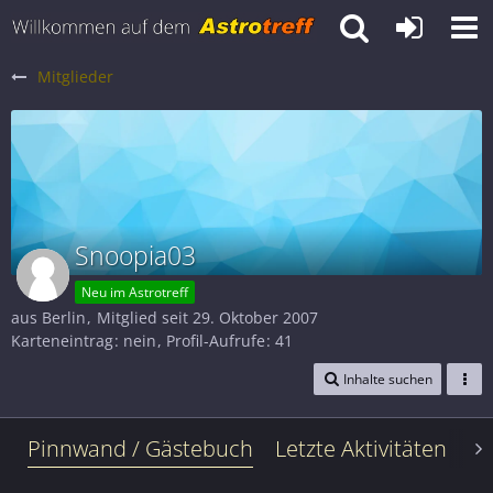
Mitglieder
Snoopia03
Neu im Astrotreff
aus Berlin
Mitglied seit 29. Oktober 2007
Karteneintrag
nein
Profil-Aufrufe
41
Inhalte suchen
Pinnwand / Gästebuch
Letzte Aktivitäten
Le