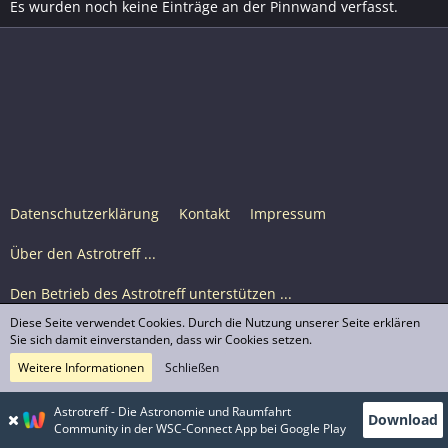
Es wurden noch keine Einträge an der Pinnwand verfasst.
Datenschutzerklärung
Kontakt
Impressum
Über den Astrotreff ...
Den Betrieb des Astrotreff unterstützen ...
Diese Seite verwendet Cookies. Durch die Nutzung unserer Seite erklären
Nutzungsbedingungen
Sie sich damit einverstanden, dass wir Cookies setzen.
Weitere Informationen
Schließen
Astrotreff Portal M2
© Astrotreff 2001-2026, lizenziert unter CC BY-SA,
Astrotreff - Die Astronomie und Raumfahrt
Download
sofern für einzelne Inhalte nicht anders angegeben
Community in der WSC-Connect App bei Google Play