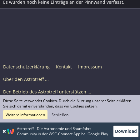
Es wurden noch keine Einträge an der Pinnwand verfasst.
Datenschutzerklärung
Kontakt
Impressum
Über den Astrotreff ...
Den Betrieb des Astrotreff unterstützen ...
Diese Seite verwendet Cookies. Durch die Nutzung unserer Seite erklären
Nutzungsbedingungen
Sie sich damit einverstanden, dass wir Cookies setzen.
Weitere Informationen
Schließen
Astrotreff Portal M2
© Astrotreff 2001-2026, lizenziert unter CC BY-SA,
Astrotreff - Die Astronomie und Raumfahrt
Download
sofern für einzelne Inhalte nicht anders angegeben
Community in der WSC-Connect App bei Google Play