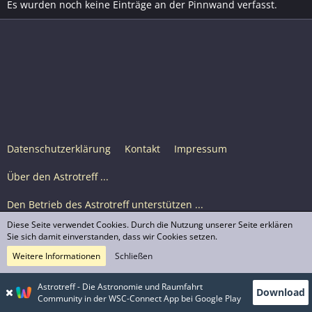
Es wurden noch keine Einträge an der Pinnwand verfasst.
Datenschutzerklärung
Kontakt
Impressum
Über den Astrotreff ...
Den Betrieb des Astrotreff unterstützen ...
Diese Seite verwendet Cookies. Durch die Nutzung unserer Seite erklären
Nutzungsbedingungen
Sie sich damit einverstanden, dass wir Cookies setzen.
Weitere Informationen
Schließen
Astrotreff Portal M2
© Astrotreff 2001-2026, lizenziert unter CC BY-SA,
Astrotreff - Die Astronomie und Raumfahrt
Download
sofern für einzelne Inhalte nicht anders angegeben
Community in der WSC-Connect App bei Google Play