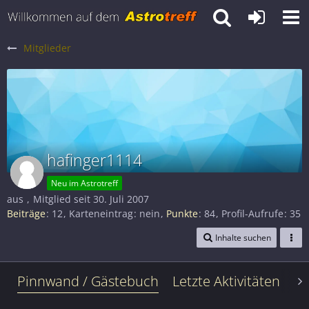
Mitglieder
hafinger1114
Neu im Astrotreff
aus
Mitglied seit 30. Juli 2007
Beiträge
12
Karteneintrag
nein
Punkte
84
Profil-Aufrufe
35
Inhalte suchen
Pinnwand / Gästebuch
Letzte Aktivitäten
Le